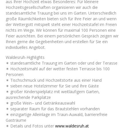
aus Ihrer Hochzeit etwas Besonderes: Für kleinere
Hochzeitsgesellschaften organisieren wir auch die
standesamtliche Trauung bei uns im Garten. Unterschiedlich
große Räumlichkeiten bieten sich für Ihre Feier an und wenn
der Wettergott mitspielt steht einer Hochzeitstafel im Freien
nichts im Wege. Wir können für maximal 100 Personen eine
Feier ausrichten. Bei einem persönlichen Gespräch zeigen wir
Ihnen gerne die Gegebenheiten und erstellen für Sie ein
individuelles Angebot.
Waldesruh-Highlights
✶ standesamtliche Trauung im Garten oder und der Terasse
✶ Hochzeitsmahl auf der wetter festen Terrasse bis 100
Personen
✶ Tischschmuck und Hochzeitstorte aus einer Hand
✶ sieben neue Hotelzimmer für Sie und Ihre Gäste
✶ großer Kinderspielplatz mit weitläufigem Garten,
ausreichende Parkplätze
✶ große Wein– und Getränkeauswahl
✶ separater Raum für das Brautstehlen vorhanden
✶ einzigartige Alleinlage im Traun-Auwald, barrierefreie
Gasträume
✶ Details und Fotos unter
w
ww.waldesruh.at