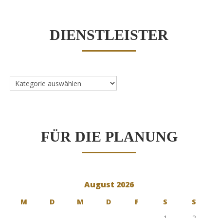
DIENSTLEISTER
Dienstleister
FÜR DIE PLANUNG
August 2026
M
D
M
D
F
S
S
1
2