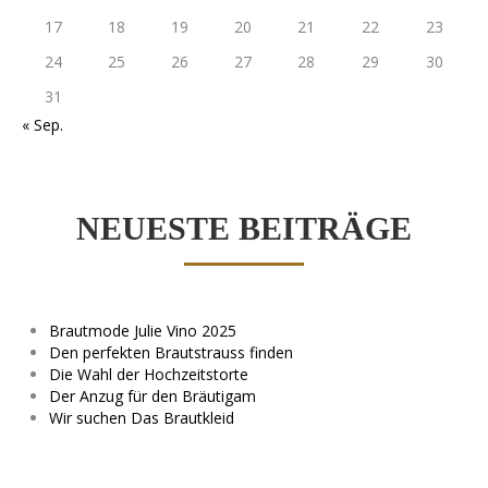
17
18
19
20
21
22
23
24
25
26
27
28
29
30
31
« Sep.
NEUESTE BEITRÄGE
Brautmode Julie Vino 2025
Den perfekten Brautstrauss finden
Die Wahl der Hochzeitstorte
Der Anzug für den Bräutigam
Wir suchen Das Brautkleid