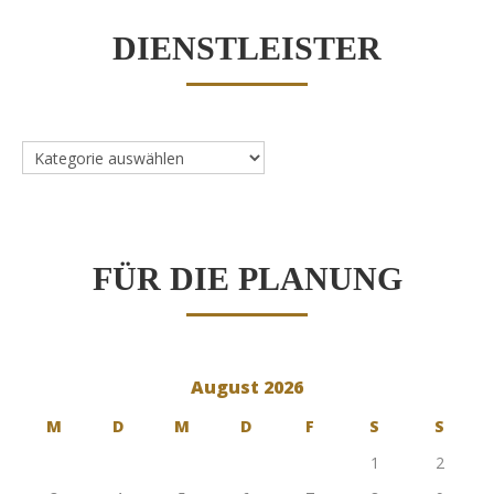
DIENSTLEISTER
Dienstleister
FÜR DIE PLANUNG
August 2026
M
D
M
D
F
S
S
1
2