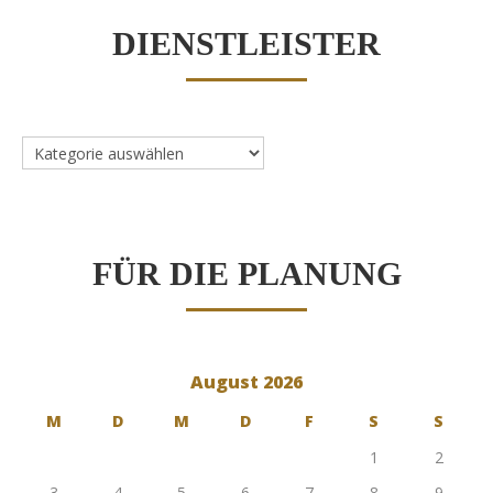
DIENSTLEISTER
Dienstleister
FÜR DIE PLANUNG
August 2026
M
D
M
D
F
S
S
1
2
3
4
5
6
7
8
9