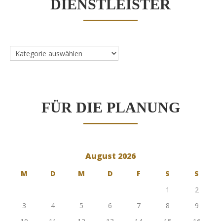
DIENSTLEISTER
Dienstleister
FÜR DIE PLANUNG
August 2026
M
D
M
D
F
S
S
1
2
3
4
5
6
7
8
9