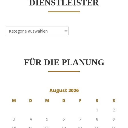
DIENSTLEISTER
Dienstleister
FÜR DIE PLANUNG
August 2026
M
D
M
D
F
S
S
1
2
3
4
5
6
7
8
9