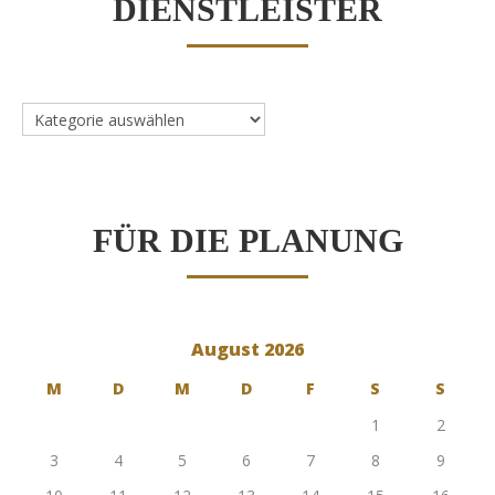
DIENSTLEISTER
Dienstleister
FÜR DIE PLANUNG
August 2026
M
D
M
D
F
S
S
1
2
3
4
5
6
7
8
9