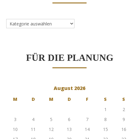
Dienstleister
FÜR DIE PLANUNG
August 2026
M
D
M
D
F
S
S
1
2
3
4
5
6
7
8
9
10
11
12
13
14
15
16