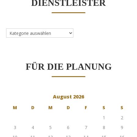
DIENSTLEISTER
Dienstleister
FÜR DIE PLANUNG
August 2026
M
D
M
D
F
S
S
1
2
3
4
5
6
7
8
9