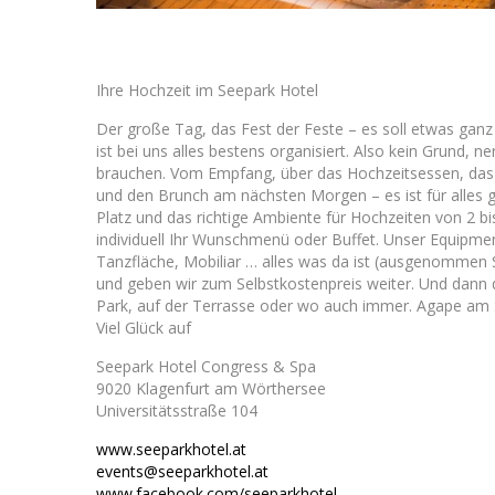
LocationsÖsterreich
Ihre Hochzeit im Seepark Hotel
Der große Tag, das Fest der Feste – es soll etwas gan
ist bei uns alles bestens organisiert. Also kein Grund, n
brauchen. Vom Empfang, über das Hochzeitsessen, das 
und den Brunch am nächsten Morgen – es ist für alles 
Platz und das richtige Ambiente für Hochzeiten von 2 b
individuell Ihr Wunschmenü oder Buffet. Unser Equipmen
Tanzfläche, Mobiliar … alles was da ist (ausgenommen 
und geben wir zum Selbstkostenpreis weiter. Und dann d
Park, auf der Terrasse oder wo auch immer. Agape am Sch
Viel Glück auf
Seepark Hotel Congress & Spa
9020 Klagenfurt am Wörthersee
Universitätsstraße 104
www.seeparkhotel.at
events@seeparkhotel.at
www.facebook.com/seeparkhotel