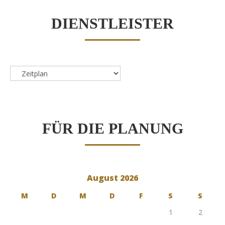
DIENSTLEISTER
Dienstleister
FÜR DIE PLANUNG
August 2026
M
D
M
D
F
S
S
1
2