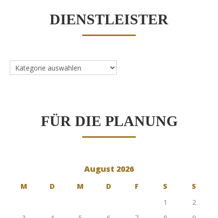
DIENSTLEISTER
Dienstleister
FÜR DIE PLANUNG
August 2026
M
D
M
D
F
S
S
1
2
3
4
5
6
7
8
9