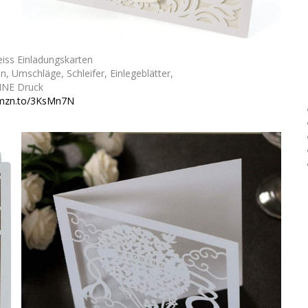
eiss Einladungskarten
n, Umschläge, Schleifer, Einlegeblätter,
NE Druck
amzn.to/3KsMn7N