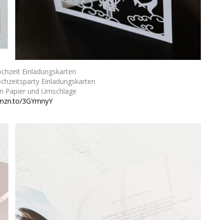
ochzeit Einladungskarten
chzeitsparty Einladungskarten
n Papier und Umschläge
amzn.to/3GYmnyY