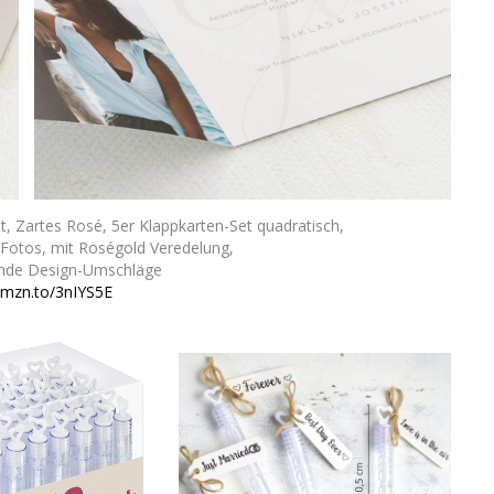
 Zartes Rosé, 5er Klappkarten-Set quadratisch,
& Fotos, mit Roségold Veredelung,
ende Design-Umschläge
/amzn.to/3nIYS5E