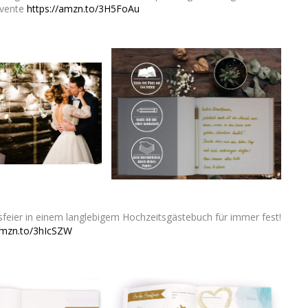
ivente
https://amzn.to/3H5FoAu
feier in einem langlebigem Hochzeitsgästebuch für immer fest!
mzn.to/3hIcSZW